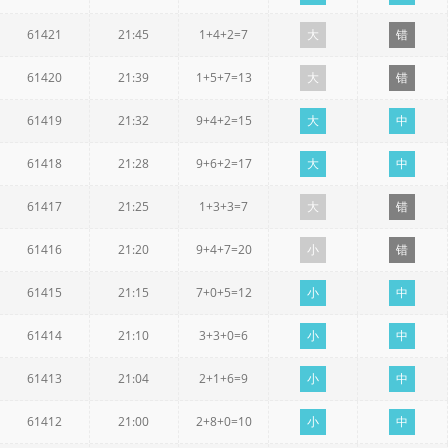
61421
21:45
1+4+2=7
大
错
61420
21:39
1+5+7=13
大
错
61419
21:32
9+4+2=15
大
中
61418
21:28
9+6+2=17
大
中
61417
21:25
1+3+3=7
大
错
61416
21:20
9+4+7=20
小
错
61415
21:15
7+0+5=12
小
中
61414
21:10
3+3+0=6
小
中
61413
21:04
2+1+6=9
小
中
61412
21:00
2+8+0=10
小
中