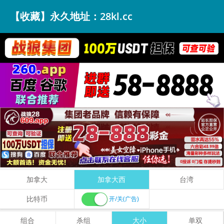
【收藏】永久地址：28kl.cc
加拿大
加拿大西
台湾
比特币
开/关(广告)
组合
杀组
大小
单双