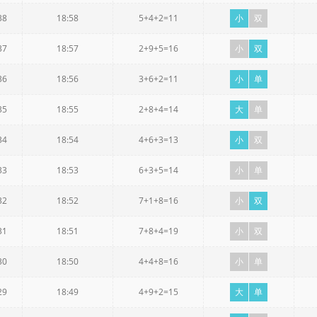
38
18:58
5+4+2=11
小
双
37
18:57
2+9+5=16
小
双
36
18:56
3+6+2=11
小
单
35
18:55
2+8+4=14
大
单
34
18:54
4+6+3=13
小
双
33
18:53
6+3+5=14
小
单
32
18:52
7+1+8=16
小
双
31
18:51
7+8+4=19
小
双
30
18:50
4+4+8=16
小
单
29
18:49
4+9+2=15
大
单