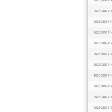
2026080711
2026080711
2026080711
2026080711
2026080711
2026080711
2026080711
2026080711
2026080711
2026080711
2026080711