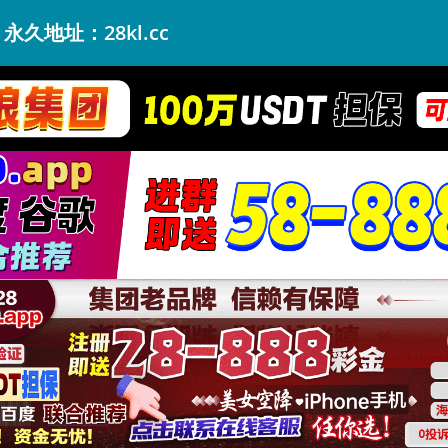
永久地址：28kl.cc