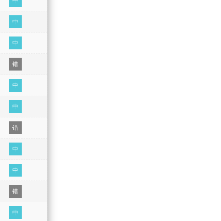
中
中
中
错
中
中
错
中
中
错
中